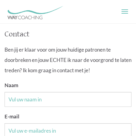
T
O
G
G
Contact
L
E
Ben jij er klaar voor om jouw huidige patronen te
N
A
doorbreken en jouw ECHTE ik naar de voorgrond te laten
V
I
treden? Ik kom graag in contact met je!
G
A
Naam
T
I
O
N
E-mail